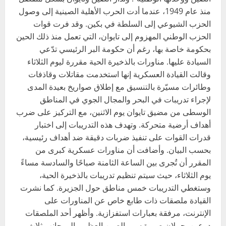
منذ عام 1949، عندما أدت الحرب الأهلية الصينية إلى وصول
الحزب الشيوعي إلى السلطة في بكين. وقد فرت قوات
الحزب الوطني المهزوم إلى تايوان، التي تعمل منذ ذلك الحين
بحكومة خاصة بها، رغم أن حكومة البر الرئيسي تدّعي
السيادة عليها. مناورات بالذخيرة الحية مقررة ليوم الثلاثاء
وقالت القيادة العسكرية إنها استخدمت مقاتلات وقاذفات
وطائرات مسيّرة بالتنسيق مع إطلاق صواريخ بعيدة المدى
لإجراء تدريبات في البحر والمجال الجوي في المناطق
الوسطى من مضيق تايوان يوم الاثنين، مع التركيز على ضرب
أهداف أرضية متحركة. وتهدف هذه التدريبات إلى اختبار
قدرات القوات على تنفيذ ضربات دقيقة ضد أهداف رئيسية،
بحسب البيان. وأضافت أن مناورات عسكرية كبرى من
المقرر أن تُجرى بين الساعة الثامنة صباحًا والسادسة مساءً
يوم الثلاثاء، حيث سيتم تنظيم تدريبات بالذخيرة الحية،
وستغطي التدريبات خمس مناطق حول الجزيرة. كما نشرت
القيادة ملصقات ذات طابع خاص عن المناورات على
الإنترنت، مرفقة بعبارات استفزازية. وأظهر أحد الملصقات
درعين يحملان صورة سور الصين العظيم، إلى جانب ثلاث