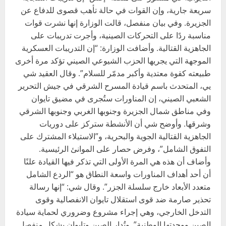
سريعة جارية، وإن القوات في حالة تأهب قصوى للدفاع عن
الجزيرة. وفي بيان منفصل، قالت الوزارة إنها نشرت قوات
مناسبة ردًا على التحركات الصينية، وأجرت تدريبات على
الجاهزية القتالية. وأضافت الوزارة: “إن التدريبات العسكرية
الموجهة التي يجريها الحزب الشيوعي الصيني تؤكد مرة أخرى
طبيعته كقوة معتدية وأكبر مدمّر للسلام”. وقال العقيد شي
يي، المتحدث باسم قيادة المسرح الشرقي في جيش التحرير
الشعبي الصيني، إن المناورات ستُجرى في مضيق تايوان
وفي مناطق شمال الجزيرة وجنوبها الغربي وجنوبها الشرقي
وشرقها. وأوضح شي أن الأنشطة ستركز على دوريات
الجاهزية القتالية الجوية والبحرية، و”الاستيلاء المشترك على
التفوق الشامل”، وفرض حصار على الموانئ الرئيسية.
وأضاف أن هذه هي المرة الأولى التي تذكر فيها القيادة علنًا
أن أحد أهداف المناورات واسعة النطاق هو “الردع الشامل
متعدد الأبعاد خارج سلسلة الجزر”. وقال شي: “إنها رسالة
تحذير صارمة ضد قوى استقلال تايوان الانفصالية وقوى
التدخل الخارجي، وهي إجراء مشروع وضروري لحماية سيادة
الصين ووحدتها الوطنية”. وتُدار الصين وتايوان بشكل منفصل