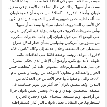
موسكو ستدعم الصين في الدفاع عما وصفه بـ”وحدة الدولة
وسلامة أراضيها” وذلك في حال تصاعدت الأوضاع في مضيق
تايوان. وأضاف لافروف: “انطلاقًا من حقيقة أن قضية تايوان
مسألة داخلية تخص جمهورية الصين الشعبية، فإن لدى بكين
كل الأسباب المشروعة لحماية سيادتها وسلامة أراضيها”.
وتأتي تصريحات لافروف في وقت يتزايد فيه التركيز الدولي
على الوضع الأمني حول تايوان، إلى جانب تحذيرات متكررة
من مسؤولين أمريكيين وتايوانيين بشأن خطر اندلاع صراع
مستقبلي في المنطقة. وخلال حديثه إلى وكالة “تاس”، قدّم
لافروف موقف روسيا بوصفه قائمًا على اتفاقيات ثنائية
طويلة الأمد مع بكين. وأوضح أن الإطار الذي يحكم التصرف
في مثل هذه السيناريوهات منصوص عليه في “معاهدة حسن
الجوار والصداقة والتعاون” الموقعة بين روسيا والصين عام
2001، والتي وصفها بأنها حجر الأساس في العلاقات بين
البلدين. ويُعد مضيق تايوان أحد أكثر بؤر التوتر حساسية في
منطقة المحيطين الهندي والهادئ. وتعتبر الصين تايوان جزءًا
من أراضيها، ولم تستبعد استخدام القوة لإخضاع الجزيرة
لسيطرتها. في المقابل، تعمل تايوان، التي تُدار كديمقراطية