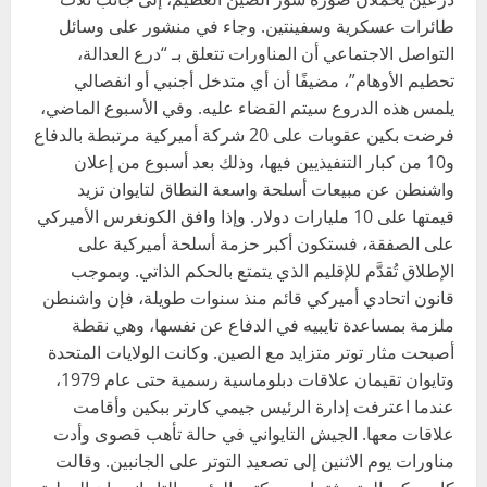
طائرات عسكرية وسفينتين. وجاء في منشور على وسائل
التواصل الاجتماعي أن المناورات تتعلق بـ “درع العدالة،
تحطيم الأوهام”، مضيفًا أن أي متدخل أجنبي أو انفصالي
يلمس هذه الدروع سيتم القضاء عليه. وفي الأسبوع الماضي،
فرضت بكين عقوبات على 20 شركة أميركية مرتبطة بالدفاع
و10 من كبار التنفيذيين فيها، وذلك بعد أسبوع من إعلان
واشنطن عن مبيعات أسلحة واسعة النطاق لتايوان تزيد
قيمتها على 10 مليارات دولار. وإذا وافق الكونغرس الأميركي
على الصفقة، فستكون أكبر حزمة أسلحة أميركية على
الإطلاق تُقدَّم للإقليم الذي يتمتع بالحكم الذاتي. وبموجب
قانون اتحادي أميركي قائم منذ سنوات طويلة، فإن واشنطن
ملزمة بمساعدة تايبيه في الدفاع عن نفسها، وهي نقطة
أصبحت مثار توتر متزايد مع الصين. وكانت الولايات المتحدة
وتايوان تقيمان علاقات دبلوماسية رسمية حتى عام 1979،
عندما اعترفت إدارة الرئيس جيمي كارتر ببكين وأقامت
علاقات معها. الجيش التايواني في حالة تأهب قصوى وأدت
مناورات يوم الاثنين إلى تصعيد التوتر على الجانبين. وقالت