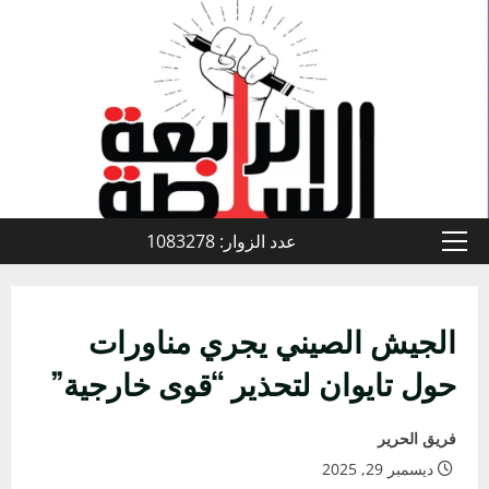
خطي
لى
لمحتوى
عدد الزوار: 1083278
القائمة
الأولية
الجيش الصيني يجري مناورات
حول تايوان لتحذير “قوى خارجية”
فريق الحرير
ديسمبر 29, 2025