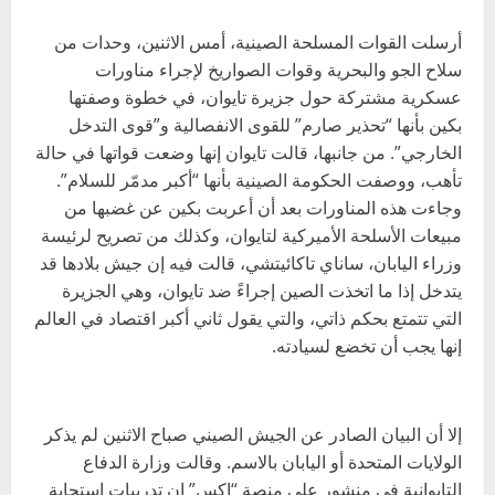
أرسلت القوات المسلحة الصينية، أمس الاثنين، وحدات من
سلاح الجو والبحرية وقوات الصواريخ لإجراء مناورات
عسكرية مشتركة حول جزيرة تايوان، في خطوة وصفتها
بكين بأنها “تحذير صارم” للقوى الانفصالية و”قوى التدخل
الخارجي”. من جانبها، قالت تايوان إنها وضعت قواتها في حالة
تأهب، ووصفت الحكومة الصينية بأنها “أكبر مدمّر للسلام”.
وجاءت هذه المناورات بعد أن أعربت بكين عن غضبها من
مبيعات الأسلحة الأميركية لتايوان، وكذلك من تصريح لرئيسة
وزراء اليابان، ساناي تاكائيتشي، قالت فيه إن جيش بلادها قد
يتدخل إذا ما اتخذت الصين إجراءً ضد تايوان، وهي الجزيرة
التي تتمتع بحكم ذاتي، والتي يقول ثاني أكبر اقتصاد في العالم
إنها يجب أن تخضع لسيادته.
إلا أن البيان الصادر عن الجيش الصيني صباح الاثنين لم يذكر
الولايات المتحدة أو اليابان بالاسم. وقالت وزارة الدفاع
التايوانية في منشور على منصة “إكس” إن تدريبات استجابة