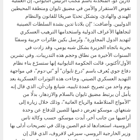
كارين كو، المتحدثة باسم مكتب الرئيس التايواني، إن العملية
تقوض الاستقرار والأمن في مضيق تايوان ومنطقة المحيطين
الهندي والهادئ، وتشكل تحديًا صريحًا للقانون والنظام
الدوليين. وأضافت: “إن بلادنا تدين بشدة السلطات الصينية
لتجاهلها الأعراف الدولية واستخدامها الترهيب العسكري
لتهديد الدول المجاورة”. وتُرسل بكين طائرات حربية وسفنًا
بحرية باتجاه الجزيرة بشكل شبه يومي، وقد زادت في
السنوات الأخيرة من نطاق وحجم هذه التدريبات. وفي تشرين
الأول/أكتوبر، قالت الحكومة التايوانية إنها ستسرّع بناء نظام
دفاع جوي يُعرف باسم “درع تايوان” أو “تي-دوم”، في مواجهة
التهديد العسكري الصيني. وجاءت هذه التوترات العسكرية بعد
يوم واحد من تصريح عمدة تايبيه، شيانغ وان-آن، الذي قال إنه
يأمل أن يرتبط مضيق تايوان بالسلام والازدهار، بدلًا من
“الأمواج المتلاطمة والرياح العاتية”، وذلك خلال زيارة إلى
شنغهاي. موسكو تعرض دعمها للصين للدفاع عن وحدة
أراضيها من جانب آخر، أبدت موسكو، حسب وكالة تاس
الروسية، استعدادها لدعم الصين وذلك في تصريحات أدلى بها
وزير الخارجية الروسي، سيرغي لافروف، الذي قال إن