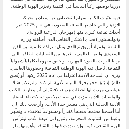
دورها بوصفها ركناً أساسياً في التنمية وتعزيز الهوية الوطنية.
فيما عبّرت الكاتبة سهام القحطاني عن سعادتها بحركة
الازدهار التي عاشتها الثقافة السعودية في عام 2025 عبر
أحداث ثقافية كبرى منها (مهرجان الدرعية للرواية)،
و(بوليسيثون) تحدي الابتكار الثقافي الذي أطلقته وزارة
الثقافة، و(مزاد أوريجينز)الذي يمثل شراكة عالمية بين الفن
السعودي والفن العالمي، وغيرها من الفعاليات الثقافية التي
تربط التراث بالفنون المهارية، وتحقق مفهوماً تكاملياً شمولياً
للثقافة، تُأصل فيه الهوية الوطنية الثقافية وحضورها العالمي،
وترى أن الساحة الأدبية اعتراها في عام 2025 ركود، أو (تظن
ذلك)، إذ يُلق حجر يحرك المياه الأدبية الراكدة، ولم تكن هناك
عواصف مهدت لها لحظات هدوء، لافتةً إلى أن معارض الكتب
والملتقيات الأدبية مرّت في صمت بلا صوت، لاختفاء القضايا
الأدبية الجدلية التي هي مصدر حياة الأدب، وأرجعت ذلك إلى
أننا أصبحنا مجتمعاً منفتحاً مُقدراً ومستوعباً للاختلاف، وتطّهر
وعينا من الثنائيات المحرمة، وتتوق إلى عودة الأدب ليترأس
الهرم الثقافي، كونه وإن تعددت قنوات الثقافة وأهميتها يظل