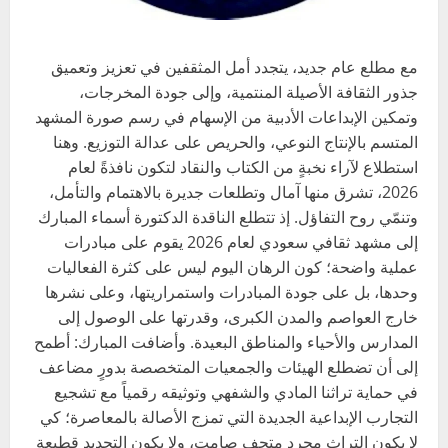
مع مطلع عام جديد، يتجدد أمل المثقفين في تعزيز وتعميق
جذور الثقافة الأصيلة المنتمية، وإلى جودة المخرجات،
وتمكين الإبداعات الأدبية من الإسهام في رسم صورة المشهد
المتسم بالإنتاج النوعي، والحريص على عدالة التوزيع. وهنا
استطلاع لآراء نخبةٍ من الكتاب والنقاد لتكون نافذةً لعام
2026، تشرق منها آمال وتطلعات جديرة بالاهتمام والتأمل،
وتنمّي روح التفاؤل. إذ تتطلع الناقدة الدكتورة أسماء المبارك
إلى مشهد ثقافي سعودي لعام 2026 يقوم على مبادرات
عملية واضحة؛ كون الرهان اليوم ليس على كثرة الفعاليات
وحدها، بل على جودة المبادرات واستمراريتها، وعلى نشرها
خارج العواصم والمدن الكبرى، وقدرتها على الوصول إلى
المدارس والأحياء والمناطق البعيدة. وأضافت المبارك: أطمح
إلى أن تضطلع الهيئات والجمعيات المتخصصة بدورٍ مضاعف
في حماية تراثنا المادي والشفهي وتوثيقه رقمياً مع تشجيع
التجارب الإبداعية الجديدة التي تمزج الأصالة بالمعاصرة؛ كي
لا يكون التراث مجرد متحف صامت، ولا يكون التجديد قطيعة