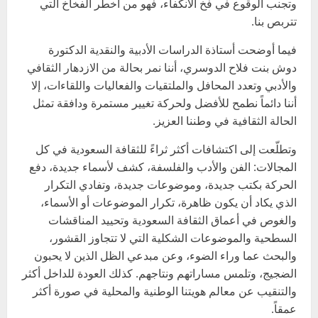
وتجنب الوقوع في فخ الانكفاء، فهو من أخطر الفخاخ التي
تتربص بنا.
فيما أوضحت أستاذة الدراسات الأدبية والنقدية الدكتورة
دوش بنت فلاح الدوسري، أننا نمر بحالة من الازدهار الثقافي
والأدبي وتعدد المحافل والملتقيات والفعاليات واللقاءات، إلا
أننا دائماً نطمح للأفضل ولحركة تغيير مستمرة ودافقة تمثل
الحالة الثقافية في وطننا العزيز.
وتطلّعت إلى اكتشافات أكثر ثراءً للثقافة السعودية في كل
المجالات: الفن والأدب والفلسفة، كشف لأسماء جديدة، دفع
الحركة بكتب جديدة، وموضوعات جديدة، وتفادي التكرار
الذي يكاد أن يكون ظاهرة، تكرار الموضوعات أو الأسماء،
والغوص في أعماق الثقافة السعودية وتحييد المناقشات
السطحية والموضوعات الشكلية التي لا تتجاوز القشور،
والبحث عما وراء الضوء، وعن مبدعي الظل الذين لا يحبون
الضجيج، وتلمس مساراتهم ونتاجهم. كذلك العودة للداخل أكثر
والتنقيب عن معالم هويتنا الوطنية والمحلية في صورة أكثر
عمقاً.