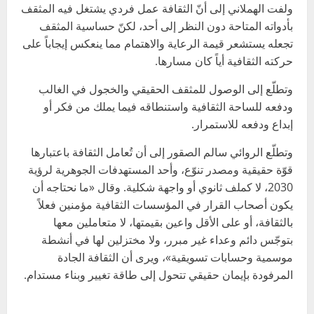
ولفت الهملاني إلى أنّ الثقافة عمل فردي يشتغل فيه المثقف
بأدواته المتاحة دون النظر إلى أحد، لكنّ حساسية المثقف
تجعله يستشعر قيمة الرعاية والاهتمام مما ينعكس إيجاباً على
حركته الثقافية أياً كان مسارها.
وتطلّع إلى الوصول للمثقف الحقيقي والخجول في الغالب
ودفعه للساحة الثقافية واستنطاقه فيما يملك من فكر أو
إبداع ودفعه للاستمرار.
وتطلّع الروائي سالم الصقور إلى أن تُعامل الثقافة باعتبارها
قوّة حقيقية ومصدر تنوّع، وأحد المستهدفات الجوهرية لرؤية
2030، لا كملف ثانوي أو واجهة شكلية. وقال «ما نحتاجه أن
يكون أصحاب القرار في المؤسسات الثقافية مؤمنين فعلاً
بالثقافة، أو على الأقل واعين بقيمتها، لا متعاملين معها
بتوجّس دائم وعداء غير مبرر، ولا مختزلين لها في أنشطة
موسمية وحسابات تسويقية»، ويرى أن الثقافة الجادة
المرفودة بإيمان حقيقي تتحول إلى طاقة تغيير وبناء مستدام.