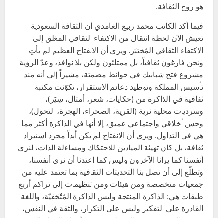
هو روح الثقافة.
فيما أكد الكاتب محمد ربيع الغامدي أن الثقافة السعودية
تعيش الآن لحظة انتقال من الاكتفاء الثقافي المغلق إلى
الاكتفاء الثقافي المُختبَر. ويرى أن الانفتاح العظيم لم يأتِ
ونحن فارغون ثقافياً، بل ممتلئون ولكن بلا نوافذ، وعدّ الرؤية
مشروع فتح شبابيك في حوائط مصمتة، مشيراً إلى أنه منذ
تأسيس المملكة وتوطيد دعائم الاستقرار، تكوّنت مكتبة
ثقافية في الذاكرة من (حكايات، شعر، أمثال، سِيَر)،
وسرديات محلية ثرية (القرية، الصحراء، الهجرة، التحول)،
وحس أخلاقي واجتماعي عميق، إلا أنها في الذاكرة أكثر مما
هي في التداول. ويرى أن الانفتاح لم يكن أبداً مجرد استيراد
ثقافة، بل كان تهيئة الميادين للاحتكاك ومساءلة الذات، لنرى
أنفسنا كما يرانا الآخرون وليس كما اعتدنا أن نرى أنفسنا،
وتطلّع إلى أن تصل بنا التحديثات الثقافية بما تعتمد عليه من
جمعيات متخصصة ومن هيئات ومن تنظيمات إلى تراكم أربع
طبقات هي: الذاكرة المنتجة وليس الذاكرة المُتْحَفِيّة، واللغة
القادرة على التفكير وليس على التكرار، والثقة في النفس،