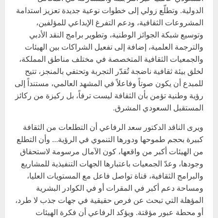
الدولية. وتطلّع زولي إلى خطوات نوعية جديدة تعزيز استدامة
المشروعات الثقافية، ودعم التفرغ الإبداعي للمؤلفين،
وتوسيع شبكة الجوائز الوطنية، وتطوير برامج النقد الأدبي
والترجمة العلمية، إضافة إلى تفعيل الشراكات بين الهيئات
والجمعيات الثقافية المتخصصة في مختلف مناطق المملكة،
لخلق بيئة ثقافية ناضجة تُقدّر التجربة وتحتفي بالمنجز، تتيح
للمبدع أن يكون صوتاً وفاعلاً في المشهد العالمي، مستنداً إلى
رؤية وطنية تؤمن بأن الثقافة ليست ترفاً، بل ركيزة من ركائز
المستقبل السعودي المشرق.
ويرى الناقد الدكتور سعد الرفاعي أن التطلعات من الثقافة
كبيرة بحجم طموحها ودورها التنموي في الرؤية… وأن التطلع
من الهيئات أكبر من واقعها، كون الآمال مرسومة لاستحقاق
وجودها، وعدّ الجمعيات باعتبارها الجهات التنفيذية للمشاريع
والبرامج الثقافية، قناة تواصل فاعل مع المستويات العليا،
ومساحة دعم أكبر في المقرات أو في الكوادر البشرية
المؤهلة التي تبحث عن فرص حقيقية في جهات جذب لا طرد،
أو محطة عبور مؤقتة. ويؤكد الرفاعي أن فكرة الهيئات