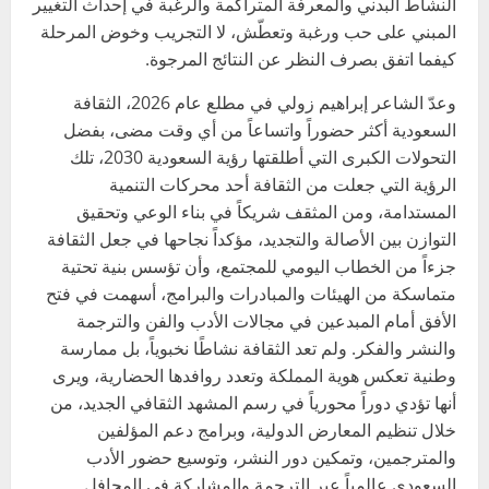
النشاط البدني والمعرفة المتراكمة والرغبة في إحداث التغيير
المبني على حب ورغبة وتعطّش، لا التجريب وخوض المرحلة
كيفما اتفق بصرف النظر عن النتائج المرجوة.
وعدّ الشاعر إبراهيم زولي في مطلع عام 2026، الثقافة
السعودية أكثر حضوراً واتساعاً من أي وقت مضى، بفضل
التحولات الكبرى التي أطلقتها رؤية السعودية 2030، تلك
الرؤية التي جعلت من الثقافة أحد محركات التنمية
المستدامة، ومن المثقف شريكاً في بناء الوعي وتحقيق
التوازن بين الأصالة والتجديد، مؤكداً نجاحها في جعل الثقافة
جزءاً من الخطاب اليومي للمجتمع، وأن تؤسس بنية تحتية
متماسكة من الهيئات والمبادرات والبرامج، أسهمت في فتح
الأفق أمام المبدعين في مجالات الأدب والفن والترجمة
والنشر والفكر. ولم تعد الثقافة نشاطًا نخبوياً، بل ممارسة
وطنية تعكس هوية المملكة وتعدد روافدها الحضارية، ويرى
أنها تؤدي دوراً محورياً في رسم المشهد الثقافي الجديد، من
خلال تنظيم المعارض الدولية، وبرامج دعم المؤلفين
والمترجمين، وتمكين دور النشر، وتوسيع حضور الأدب
السعودي عالمياً عبر الترجمة والمشاركة في المحافل