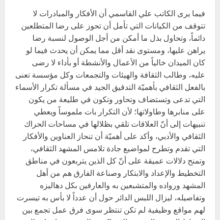
فيما يرى الكاتب علي القاسمي أن الأفكار والمبادرات لا
تتوقف من الكيانات التي تأمل أن تحوز على رضا المتطلعين
دائماً، وتحاول بذل ما أمكن من أجل الوصول لنسبة رضا
يراهن عليها، ومستوى نقد أقل مما يمكن أن يحدث فيما لو
كان الميدان خالياً من الأعمال والأنشطة أو بأداء لا رضى
عليه، وطالب الثقافة والهيئات والتجمعات وكل مؤسسة تعنى
بالفعل الثقافي بأهميّة التدقيق الجيد في مسألة تكرار الأسماء
التي تدعى وتستضاف وتحاور وتكون في طليعة من يكون
على منابرها وطاولاتها؛ لأن التكرار بات ملموساً ويعطي
تنبيهات إلى أنّ العلاقات تلقي بظلالها في مساحات الحراك
الثقافي والأدبي، وأكد على أهميّة أن تنحاز العناوين والأفكار
التي تقدم وتطرح لمواضيع جادة تلامس المشهد الثقافي،
وتمنح دلالات عميقة على أنّ كل الذين يتربعون في مناطق
التخطيط والإعداد والابتكار وصناعة الفارق هم من أهل
المشهد ورواده والمتشبعين به والعارفين بكل دهاليزه
وتفاصيله، ليزال اللبس الدائر حول أن عدداً لا بأس به تيسرت
لهم مواقع وظيفية لم تكن تنتظر سوى فرق عمل تجمع بين