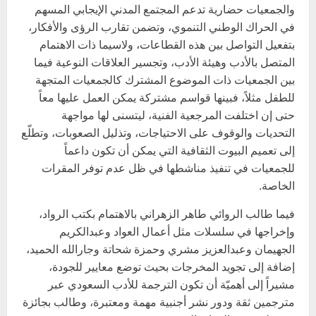
والجمعيات حضارية تدعم المجتمع المدني الإيجابي المسهم
في الحراك الوطني التنموي، وتضمن تقارب الرؤى والأفكار،
بتفعيل التواصل بين هذه القطاعات، ولاسيما ذات الاهتمام
المتصل بالأدب وهيئة الأدب، وتجسير العلاقات النوعية فيما
بين الجمعيات ذات الموضوع المشترك كالجمعيات المتجهة
للطفل مثلاً، فبينها قواسم مشتركة يمكن العمل عليها معاً
حتى إن اختلفت المرجعية الفنية، ليتسنى لها مواجهة
التحديات والوقوف على الاحتياجات، وتذليل الصعوبات، وتطلّع
إلى تعميم البيوت الثقافية التي يمكن أن تكون داعماً
للجمعيات في تنفيذ مناشطها في ظل عدم توفر المقرات
الخاصة.
فيما طالب الروائي طاهر الزهراني بالاهتمام بكتب الرواد،
وإخراجها في سلسلات مثل أعمال العواد وعبدالكريم
الجهيمان وعبدالعزيز مشري وحمزة شحاتة وجارالله الحميد،
إضافة إلى تجويد المخرجات بحيث توضع معايير للجودة،
مشيراً إلى أهميّة أن تكون الترجمة للأدب السعودي عبر
مترجمين ثقة ودور نشر أجنبية مهمة ومعتبرة، وطالب بجائزة