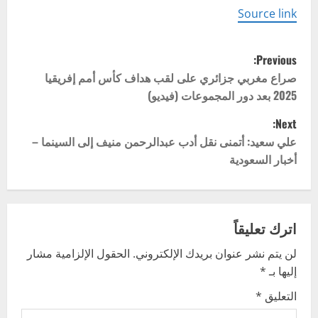
Source link
P
Previous:
o
صراع مغربي جزائري على لقب هداف كأس أمم إفريقيا
2025 بعد دور المجموعات (فيديو)
s
Next:
t
علي سعيد: أتمنى نقل أدب عبدالرحمن منيف إلى السينما –
أخبار السعودية
n
a
v
اترك تعليقاً
لن يتم نشر عنوان بريدك الإلكتروني.
الحقول الإلزامية مشار
i
إليها بـ
*
g
التعليق
*