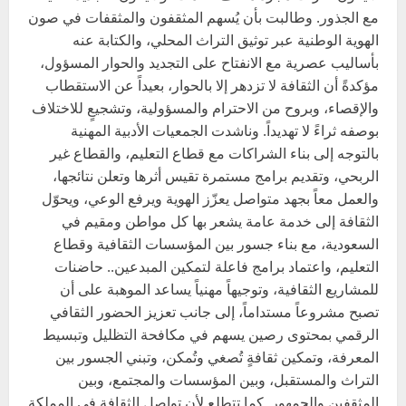
مع الجذور. وطالبت بأن يُسهم المثقفون والمثقفات في صون
الهوية الوطنية عبر توثيق التراث المحلي، والكتابة عنه
بأساليب عصرية مع الانفتاح على التجديد والحوار المسؤول،
مؤكدةً أن الثقافة لا تزدهر إلا بالحوار، بعيداً عن الاستقطاب
والإقصاء، وبروح من الاحترام والمسؤولية، وتشجيعٍ للاختلاف
بوصفه ثراءً لا تهديداً. وناشدت الجمعيات الأدبية المهنية
بالتوجه إلى بناء الشراكات مع قطاع التعليم، والقطاع غير
الربحي، وتقديم برامج مستمرة تقيس أثرها وتعلن نتائجها،
والعمل معاً بجهد متواصل يعزّز الهوية ويرفع الوعي، ويحوّل
الثقافة إلى خدمة عامة يشعر بها كل مواطن ومقيم في
السعودية، مع بناء جسور بين المؤسسات الثقافية وقطاع
التعليم، واعتماد برامج فاعلة لتمكين المبدعين.. حاضنات
للمشاريع الثقافية، وتوجيهاً مهنياً يساعد الموهبة على أن
تصبح مشروعاً مستداماً، إلى جانب تعزيز الحضور الثقافي
الرقمي بمحتوى رصين يسهم في مكافحة التظليل وتبسيط
المعرفة، وتمكين ثقافةٍ تُصغي وتُمكن، وتبني الجسور بين
التراث والمستقبل، وبين المؤسسات والمجتمع، وبين
المثقفين والجمهور. كما تتطلع لأن تواصل الثقافة في المملكة