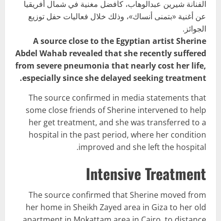
الفنانة شيرين عبدالوهاب، كأفضل مغنية في شمال أفريقيا
عن أغنية «بتمنى أنساك»، وذلك خلال فعاليات حفل توزيع
الجوائز.
A source close to the Egyptian artist Sherine
Abdel Wahab revealed that she recently suffered
from severe pneumonia that nearly cost her life,
especially since she delayed seeking treatment.
The source confirmed in media statements that
some close friends of Sherine intervened to help
her get treatment, and she was transferred to a
hospital in the past period, where her condition
improved and she left the hospital.
Intensive Treatment
The source confirmed that Sherine moved from
her home in Sheikh Zayed area in Giza to her old
apartment in Mokattam area in Cairo, to distance