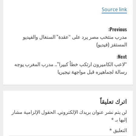
Source link
P
Previous:
o
مدرب منتخب مصر يرد على “عقدة” السنغال والفيديو
المستفز (فيديو)
s
Next:
t
“لاعب الكاميرون ارتكب خطأ كبيرا”.. مدرب المغرب يوجه
رسالة لجماهيره قبل مواجهة نيجيريا
n
a
v
اترك تعليقاً
لن يتم نشر عنوان بريدك الإلكتروني.
الحقول الإلزامية مشار
i
إليها بـ
*
g
التعليق
*