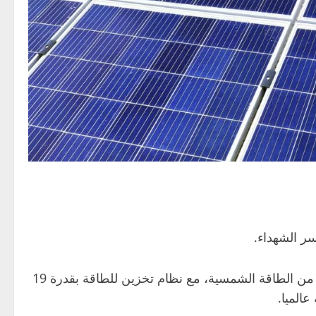
ر الشهداء.
ويتميز المشروع، الذي تبلغ قيمته أكثر من 22 مليار درهم (حوالي 5.99 مليار دولار)، بقدرة إنتاجية تصل إلى 5.2 غيغاواط من الطاقة الشمسية، مع نظام تخزين للطاقة بقدرة 19