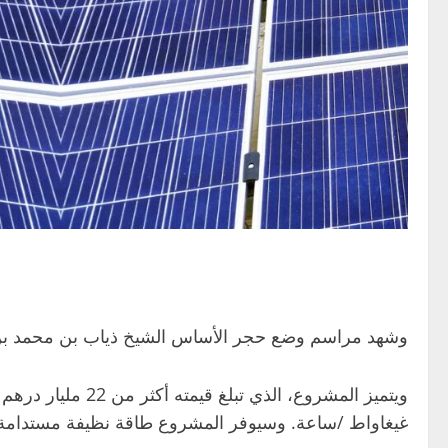
وشهد مراسم وضع حجر الأساس الشيخ ذياب بن محمد بن زاي
غيغاواط /ساعة. وسيوفر المشروع طاقة نظيفة مستدامة بقدرة 1 غيغاواط على مدار الساعة، مع تحقيق تعرفة تن