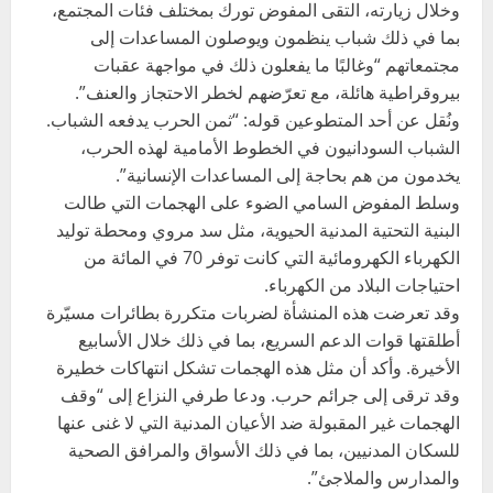
وخلال زيارته، التقى المفوض تورك بمختلف فئات المجتمع،
بما في ذلك شباب ينظمون ويوصلون المساعدات إلى
مجتمعاتهم “وغالبًا ما يفعلون ذلك في مواجهة عقبات
بيروقراطية هائلة، مع تعرّضهم لخطر الاحتجاز والعنف”.
ونُقل عن أحد المتطوعين قوله: “ثمن الحرب يدفعه الشباب.
الشباب السودانيون في الخطوط الأمامية لهذه الحرب،
يخدمون من هم بحاجة إلى المساعدات الإنسانية”.
وسلط المفوض السامي الضوء على الهجمات التي طالت
البنية التحتية المدنية الحيوية، مثل سد مروي ومحطة توليد
الكهرباء الكهرومائية التي كانت توفر 70 في المائة من
احتياجات البلاد من الكهرباء.
وقد تعرضت هذه المنشأة لضربات متكررة بطائرات مسيّرة
أطلقتها قوات الدعم السريع، بما في ذلك خلال الأسابيع
الأخيرة. وأكد أن مثل هذه الهجمات تشكل انتهاكات خطيرة
وقد ترقى إلى جرائم حرب. ودعا طرفي النزاع إلى “وقف
الهجمات غير المقبولة ضد الأعيان المدنية التي لا غنى عنها
للسكان المدنيين، بما في ذلك الأسواق والمرافق الصحية
والمدارس والملاجئ”.