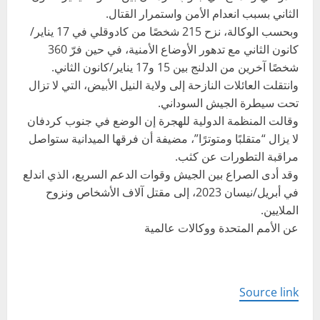
الثاني بسبب انعدام الأمن واستمرار القتال.
وبحسب الوكالة، نزح 215 شخصًا من كادوقلي في 17 يناير/
كانون الثاني مع تدهور الأوضاع الأمنية، في حين فرّ 360
شخصًا آخرين من الدلنج بين 15 و17 يناير/كانون الثاني.
وانتقلت العائلات النازحة إلى ولاية النيل الأبيض، التي لا تزال
تحت سيطرة الجيش السوداني.
وقالت المنظمة الدولية للهجرة إن الوضع في جنوب كردفان
لا يزال “متقلبًا ومتوترًا”، مضيفة أن فرقها الميدانية ستواصل
مراقبة التطورات عن كثب.
وقد أدى الصراع بين الجيش وقوات الدعم السريع، الذي اندلع
في أبريل/نيسان 2023، إلى مقتل آلاف الأشخاص ونزوح
الملايين.
عن الأمم المتحدة ووكالات عالمية
Source link