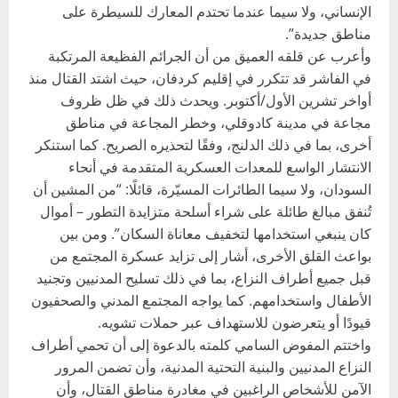
الإنساني، ولا سيما عندما تحتدم المعارك للسيطرة على
مناطق جديدة”.
وأعرب عن قلقه العميق من أن الجرائم الفظيعة المرتكبة
في الفاشر قد تتكرر في إقليم كردفان، حيث اشتد القتال منذ
أواخر تشرين الأول/أكتوبر. ويحدث ذلك في ظل ظروف
مجاعة في مدينة كادوقلي، وخطر المجاعة في مناطق
أخرى، بما في ذلك الدلنج، وفقًا لتحذيره الصريح. كما استنكر
الانتشار الواسع للمعدات العسكرية المتقدمة في أنحاء
السودان، ولا سيما الطائرات المسيّرة، قائلًا: “من المشين أن
تُنفق مبالغ طائلة على شراء أسلحة متزايدة التطور – أموال
كان ينبغي استخدامها لتخفيف معاناة السكان”. ومن بين
بواعث القلق الأخرى، أشار إلى تزايد عسكرة المجتمع من
قبل جميع أطراف النزاع، بما في ذلك تسليح المدنيين وتجنيد
الأطفال واستخدامهم. كما يواجه المجتمع المدني والصحفيون
قيودًا أو يتعرضون للاستهداف عبر حملات تشويه.
واختتم المفوض السامي كلمته بالدعوة إلى أن تحمي أطراف
النزاع المدنيين والبنية التحتية المدنية، وأن تضمن المرور
الآمن للأشخاص الراغبين في مغادرة مناطق القتال، وأن