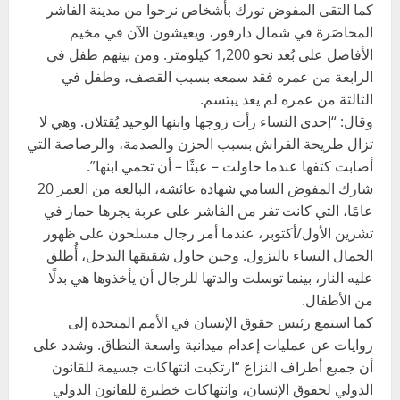
كما التقى المفوض تورك بأشخاص نزحوا من مدينة الفاشر
المحاصَرة في شمال دارفور، ويعيشون الآن في مخيم
الأفاضل على بُعد نحو 1,200 كيلومتر. ومن بينهم طفل في
الرابعة من عمره فقد سمعه بسبب القصف، وطفل في
الثالثة من عمره لم يعد يبتسم.
وقال: “إحدى النساء رأت زوجها وابنها الوحيد يُقتلان. وهي لا
تزال طريحة الفراش بسبب الحزن والصدمة، والرصاصة التي
أصابت كتفها عندما حاولت – عبثًا – أن تحمي ابنها”.
شارك المفوض السامي شهادة عائشة، البالغة من العمر 20
عامًا، التي كانت تفر من الفاشر على عربة يجرها حمار في
تشرين الأول/أكتوبر، عندما أمر رجال مسلحون على ظهور
الجمال النساء بالنزول. وحين حاول شقيقها التدخل، أُطلق
عليه النار، بينما توسلت والدتها للرجال أن يأخذوها هي بدلًا
من الأطفال.
كما استمع رئيس حقوق الإنسان في الأمم المتحدة إلى
روايات عن عمليات إعدام ميدانية واسعة النطاق. وشدد على
أن جميع أطراف النزاع “ارتكبت انتهاكات جسيمة للقانون
الدولي لحقوق الإنسان، وانتهاكات خطيرة للقانون الدولي