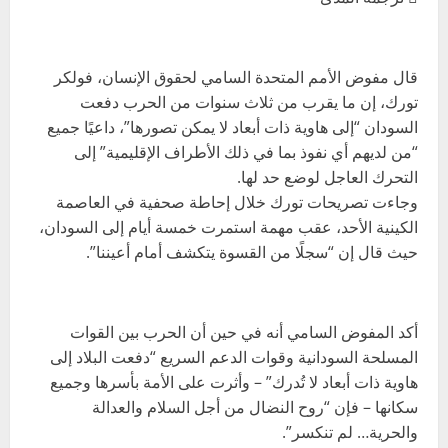
قال مفوض الأمم المتحدة السامي لحقوق الإنسان، فولكر
تورك، إن ما يقرب من ثلاث سنوات من الحرب دفعت
السودان “إلى هاوية ذات أبعاد لا يمكن تصورها”، داعيًا جميع
“من لديهم أي نفوذ بما في ذلك الأطراف الإقليمية” إلى
التحرك العاجل لوضع حد لها.
وجاءت تصريحات تورك خلال إحاطة صحفية في العاصمة
الكينية الأحد، عقب مهمة استمرت خمسة أيام إلى السودان،
حيث قال إن “سجلًا من القسوة يتكشف أمام أعيننا”.
أكد المفوض السامي أنه في حين أن الحرب بين القوات
المسلحة السودانية وقوات الدعم السريع “دفعت البلاد إلى
هاوية ذات أبعاد لا تُدرك” – وأثرت على الأمة بأسرها وجميع
سكانها – فإن “روح النضال من أجل السلام والعدالة
والحرية… لم تنكسر”.