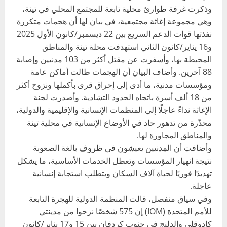
وذكرت غرفة طوارئ محلية تابعة للمجتمع المحلي في تينة،
وهي مجموعة إغاثة مجتمعية، في بيان لها أن هجمات متكررة
نفذتها قوات الدعم السريع بين 22 ديسمبر/كانون الأول 2025
و16 يناير/كانون الثاني استهدفت محلة تينة والمناطق
المحيطة بها، وأسفرت عن مقتل أكثر من 103 مدنيين وإصابة
88 آخرين. وأضاف البيان أن الهجمات طالت أماكن عامة
ومؤسسات مدنية، ما أدى إلى إحراق قرى بأكملها ونزوح أكثر
من 18 ألف أسرة باتجاه الحدود التشادية. وأصدرت لجنة
الإغاثة نداءً عاجلًا إلى المنظمات الإنسانية والإقليمية والدولية،
محذّرة من تدهور حاد في الأوضاع الإنسانية في محلية تينة
والمناطق المجاورة لها.
وأضافت أن المدنيين يعيشون في ظروف بالغة الصعوبة
نتيجة انهيار المؤسسات وتعطل الخدمات الأساسية، ما يشكل
تهديدًا فوريًا لحياة آلاف السكان ويتطلب استجابة إنسانية
عاجلة.
وفي سياق منفصل، قالت المنظمة الدولية للهجرة التابعة
للأمم المتحدة (IOM) إن 575 شخصًا نزحوا من مدينتي
كادوقلي والدلنج في جنوب كردفان بين 15 و17 يناير/كانون