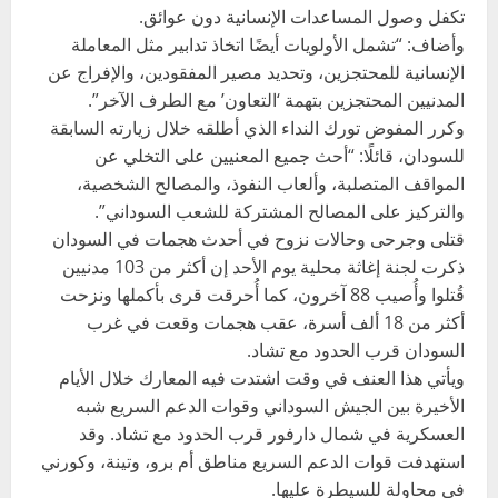
تكفل وصول المساعدات الإنسانية دون عوائق.
وأضاف: “تشمل الأولويات أيضًا اتخاذ تدابير مثل المعاملة
الإنسانية للمحتجزين، وتحديد مصير المفقودين، والإفراج عن
المدنيين المحتجزين بتهمة ‘التعاون’ مع الطرف الآخر”.
وكرر المفوض تورك النداء الذي أطلقه خلال زيارته السابقة
للسودان، قائلًا: “أحث جميع المعنيين على التخلي عن
المواقف المتصلبة، وألعاب النفوذ، والمصالح الشخصية،
والتركيز على المصالح المشتركة للشعب السوداني”.
قتلى وجرحى وحالات نزوح في أحدث هجمات في السودان
ذكرت لجنة إغاثة محلية يوم الأحد إن أكثر من 103 مدنيين
قُتلوا وأُصيب 88 آخرون، كما أُحرقت قرى بأكملها ونزحت
أكثر من 18 ألف أسرة، عقب هجمات وقعت في غرب
السودان قرب الحدود مع تشاد.
ويأتي هذا العنف في وقت اشتدت فيه المعارك خلال الأيام
الأخيرة بين الجيش السوداني وقوات الدعم السريع شبه
العسكرية في شمال دارفور قرب الحدود مع تشاد. وقد
استهدفت قوات الدعم السريع مناطق أم برو، وتينة، وكورني
في محاولة للسيطرة عليها.