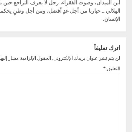
a
ابن الميدان، وصوت الفقراء، رجل لا يعرف التراجع حين ي
o
الهلالي .. خيارنا من أجل غدٍ أفضل، ومن أجل وطنٍ يحكمه
v
s
الإنسان.
i
t
g
n
اترك تعليقاً
a
a
لن يتم نشر عنوان بريدك الإلكتروني.
الحقول الإلزامية مشار إليها 
t
v
التعليق
*
i
i
o
g
n
a
t
i