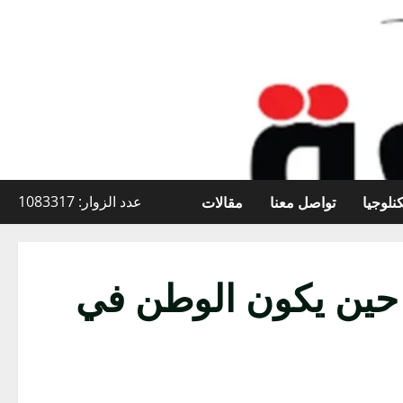
نلوجيا
تواصل معنا
مقالات
عدد الزوار: 1083317
ع حين يكون الوطن في