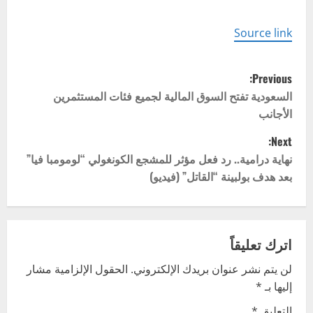
Source link
P
Previous:
o
السعودية تفتح السوق المالية لجميع فئات المستثمرين
الأجانب
s
Next:
t
نهاية درامية.. رد فعل مؤثر للمشجع الكونغولي “لومومبا فيا”
بعد هدف بولبينة “القاتل” (فيديو)
n
a
v
اترك تعليقاً
لن يتم نشر عنوان بريدك الإلكتروني.
الحقول الإلزامية مشار
i
إليها بـ
*
g
التعليق
*