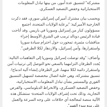
مشتركة” لتنسيق عدة ‌أمور، من بينها تبادل المعلومات
الاستخباراتية وخفض التصعيد العسكري.
وبحسب بيان مشترك أميركي إسرائيلي سوري، فقد ذكرت
الخارجية الأميركية: “برعاية الولايات المتحدة، اجتمع
مسؤولون كبار من إسرائيل وسوريا في باريس. وقد أتاحت
قيادة الرئيس دونالد ترمب في الشرق الأوسط إجراء
مناقشات مثمرة، تمحورت حول احترام سيادة سوريا
واستقرارها، وأمن إسرائيل، والازدهار لكلا الطرفين”.
وأضاف: “وقد توصلت إسرائيل وسوريا إلى التفاهمات التالية:
يُجدد الطرفان التزامهما بالسعي نحو التوصل إلى ترتيبات أمن
واستقرار دائمة لكلا منهما، قرر الطرفان إنشاء آلية اندماج/
تنسيق مشتركة، وهي خلية اتصال مخصصة لتسهيل التنسيق
الفوري والمستمر بشأن تبادل المعلومات الاستخباراتية،
وخفض التصعيد العسكري، والانخراط الدبلوماسي، والفرص
التجارية، وذلك تحت إشراف الولايات المتحدة- ستشكل هذه
الآلية منصة لمعالجة أي خلافات على وجه السرعة والعمل
على منع سوء الفهم”.