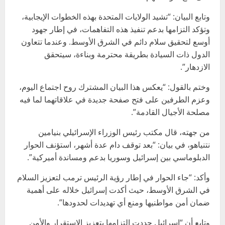
وتابع البيان: “تشيد الولايات المتحدة بهذه الخطوات الإيجابية،
وتؤكد التزامها بدعم تنفيذ هذه التفاهمات، في إطار جهود
أوسع لتحقيق سلام دائم في الشرق الأوسط. وعندما تتعاون
الدول ذات السيادة بطريقة محترمة وبناءة، سيتحقق
الازدهار”.
وختم بالقول: “يعكس هذا البيان المشترك روح اجتماع اليوم،
وعزم الطرفين على فتح صفحة جديدة في علاقاتهما لما فيه
مصلحة الأجيال القادمة”.
من جهته، قال مكتب رئيس الوزراء الإسرائيلي بنيامين
نتنياهو، في بيان: “بعد توقف دام عدة أشهر، استؤنف الحوار
الدبلوماسي بين إسرائيل وسوريا بدعم ومساندة أميركية”.
وأكد: “جاء الحوار في إطار رؤية الرئيس ترمب لتعزيز السلام
في الشرق الأوسط، حيث أكدت إسرائيل خلاله على أهمية
ضمان أمن مواطنيها ومنع أي تهديدات لحدودها”.
وتابع أن “إسرائيل جددت التزامها بتعزيز الاستقرار والأمن