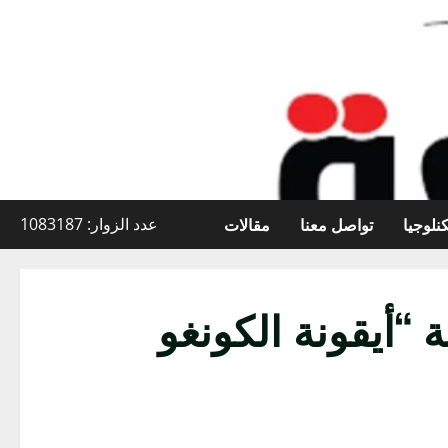
نلوجيا
تواصل معنا
مقالات
عدد الزوار: 1083187
 “أيقونة الكونغو