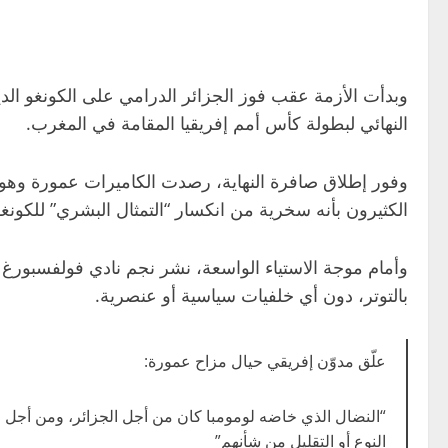
النهائي لبطولة كأس أمم إفريقيا المقامة في المغرب.
وفور إطلاق صافرة النهاية، رصدت الكاميرات عمورة وهو 
الكثيرون بأنه سخرية من انكسار “التمثال البشري” للكونغ
وأمام موجة الاستياء الواسعة، نشر نجم نادي فولفسبورغ ا
بالتوتر، دون أي خلفيات سياسية أو عنصرية.
علّق مدوّن إفريقي حيال مزاح عمورة:
“النضال الذي خاضه لومومبا كان من أجل الجزائر، ومن أجل قضاي
النوع أو التقليل من شأنهم”