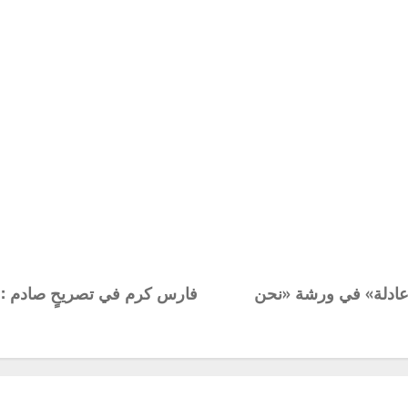
 عادلة» في ورشة «نحن
فارس كرم في تصريحٍ صادم : ف