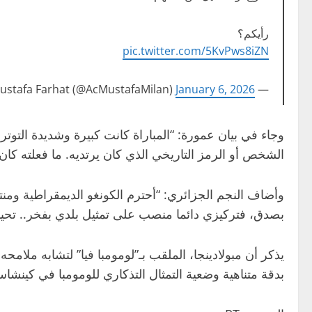
رأيكم؟
pic.twitter.com/5KvPws8iZN
January 6, 2026
— Mustafa Farhat (@AcMustafaMilan)
وجاء في بيان عمورة: “المباراة كانت كبيرة وشديدة التوت
الشخص أو الرمز التاريخي الذي كان يرتديه. ما فعلته كا
وأضاف النجم الجزائري: “أحترم الكونغو الديمقراطية ومنت
بصدق، فتركيزي دائما منصب على تمثيل بلدي بفخر.. تحيا 
يذكر أن مبولادينجا، الملقب بـ”لومومبا فيا” لتشابه ملامح
بدقة متناهية وضعية التمثال التذكاري للومومبا في كينشاسا 