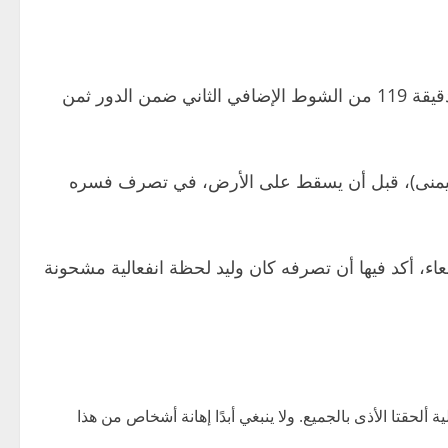
وبدأت الأزمة عقب فوز الجزائر الدرامي على الكونغو الديمقراطية أمس الثلاثاء بهدف نظيف سجله عادل بولبينة في الدقيقة 119 من الشوط الإضافي الثاني ضمن الدور ثمن
يد اليمنى)، قبل أن يسقط على الأرض، في تصرف فسره
اء، أكد فيها أن تصرفه كان وليد لحظة انفعالية مشحونة
لحقتا الأذى بالجميع. ولا ينبغي أبدًا إهانة أشخاص من هذا