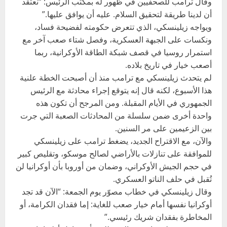
وقال ترامب للصحفيين في ظهور له بمكتب الرئيس: “نعتقد
أن لدينا طريقة لتحقيق السلام. عليه أن يوافق عليها.”
ويواجه زيلينسكي، الذي تتعرض حكومته لفضيحة فساد،
ونكسات على الجبهة العسكرية، وفصل شتاء صعب آخر مع
استمرار روسيا في قصف شبكة الطاقة الأوكرانية، ربما
أصعب خيار في تاريخ بلاده.
لم يتحدث زيلينسكي مع ترامب منذ أن أصبحت الخطة علنية
هذا الأسبوع، لكنه قال إنه يتوقع إجراء محادثة مع الرئيس
الجمهوري في الأيام المقبلة. ومن المرجح أن تكون هذه
واحدة أخرى ضمن سلسلة من المحادثات الصعبة التي جرت
بين الزعيمين على مر السنين.
والآن، مع الاقتراح الجديد، يضغط ترامب على زيلينسكي
للموافقة على تنازلات بالأراضي لصالح موسكو، وتقليص كبير
في حجم الجيش الأوكراني، وضمان من أوروبا بأن أوكرانيا لن
تُقبل في حلف الناتو العسكري.
وقال زيلينسكي في خطاب مصوّر يوم الجمعة: “الآن قد تجد
أوكرانيا نفسها أمام خيار صعب للغاية: إما فقدان الكرامة، أو
المخاطرة بفقدان شريك رئيسي.”