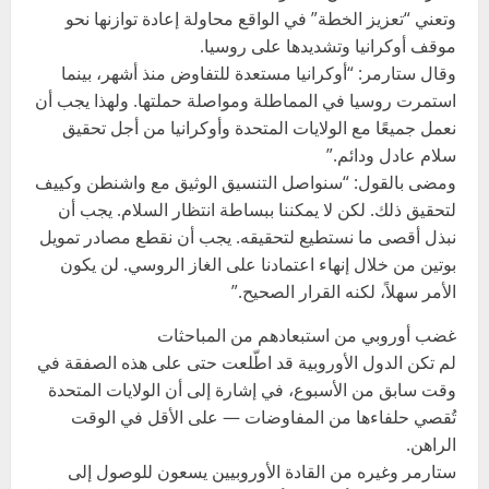
وتعني “تعزيز الخطة” في الواقع محاولة إعادة توازنها نحو
موقف أوكرانيا وتشديدها على روسيا.
وقال ستارمر: “أوكرانيا مستعدة للتفاوض منذ أشهر، بينما
استمرت روسيا في المماطلة ومواصلة حملتها. ولهذا يجب أن
نعمل جميعًا مع الولايات المتحدة وأوكرانيا من أجل تحقيق
سلام عادل ودائم.”
ومضى بالقول: “سنواصل التنسيق الوثيق مع واشنطن وكييف
لتحقيق ذلك. لكن لا يمكننا ببساطة انتظار السلام. يجب أن
نبذل أقصى ما نستطيع لتحقيقه. يجب أن نقطع مصادر تمويل
بوتين من خلال إنهاء اعتمادنا على الغاز الروسي. لن يكون
الأمر سهلاً، لكنه القرار الصحيح.”
غضب أوروبي من استبعادهم من المباحثات
لم تكن الدول الأوروبية قد اطّلعت حتى على هذه الصفقة في
وقت سابق من الأسبوع، في إشارة إلى أن الولايات المتحدة
تُقصي حلفاءها من المفاوضات — على الأقل في الوقت
الراهن.
ستارمر وغيره من القادة الأوروبيين يسعون للوصول إلى