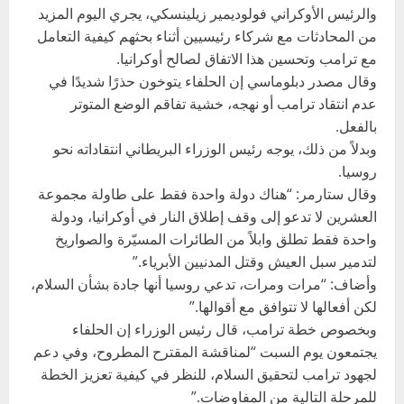
والرئيس الأوكراني فولوديمير زيلينسكي، يجري اليوم المزيد
من المحادثات مع شركاء رئيسيين أثناء بحثهم كيفية التعامل
مع ترامب وتحسين هذا الاتفاق لصالح أوكرانيا.
وقال مصدر دبلوماسي إن الحلفاء يتوخون حذرًا شديدًا في
عدم انتقاد ترامب أو نهجه، خشية تفاقم الوضع المتوتر
بالفعل.
وبدلاً من ذلك، يوجه رئيس الوزراء البريطاني انتقاداته نحو
روسيا.
وقال ستارمر: “هناك دولة واحدة فقط على طاولة مجموعة
العشرين لا تدعو إلى وقف إطلاق النار في أوكرانيا، ودولة
واحدة فقط تطلق وابلاً من الطائرات المسيّرة والصواريخ
لتدمير سبل العيش وقتل المدنيين الأبرياء.”
وأضاف: “مرات ومرات، تدعي روسيا أنها جادة بشأن السلام،
لكن أفعالها لا تتوافق مع أقوالها.”
وبخصوص خطة ترامب، قال رئيس الوزراء إن الحلفاء
يجتمعون يوم السبت “لمناقشة المقترح المطروح، وفي دعم
لجهود ترامب لتحقيق السلام، للنظر في كيفية تعزيز الخطة
للمرحلة التالية من المفاوضات.”