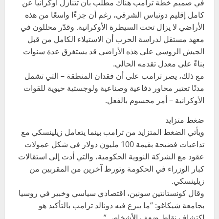
في صميم خطة ترامب هناك مطلب بأن تتنازل أوكرانيا عن
كامل إقليم دونباس الشرقي، رغم أن جزءًا واسعًا من هذه
الأراضي لا يزال تحت السيطرة الأوكرانية. وقدّر محللون في
معهد مستقل لدراسة الحرب أن الاستيلاء الكامل من قبل
الجيش الروسي على هذه الأراضي قد يستغرق عدة سنوات
بناءً على معدل تقدمه الحالي.
مع ذلك، يصر ترامب على أن فقدان المنطقة – التي تشمل
مدنًا تعتبر محاور دفاعية وصناعية ولوجستية حيوية للقوات
الأوكرانية – أمر محسوم بالفعل.
ضغط متزايد
ويأتي الضغط المتزايد من ترامب بينما يتعامل زيلينسكي مع
تداعيات فضيحة بقيمة 100 مليون دولار في شكل عمولات
عقود مع الشركة النووية الحكومية، والتي أدت إلى استقالات
كبار الوزراء في الحكومة وتورط آخرين من المقربين من
زيلينسكي.
وقال كونستانتين سونين، اقتصادي سياسي وخبير في روسيا
بجامعة شيكاغو: “ما يبرع فيه دونالد ترامب بالتأكيد هو
اكتشاف نقاط ضعف الأشخاص.”