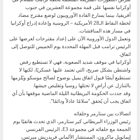
أوكرانيا نفسها على قمة مجموعة العشرين في جنوب
أفريقيا، بينما يسارع القادة الأوروبيون لوضع مقترح مضاد
لخطة النقاط الـ28 الأمريكية – الروسية وإعادة إدراج أوكرانيا
في مسار هذه المناقشات.
وتعمل الدول الأوروبية الآن على إعداد مقترحات لعرضها على
الرئيس ترامب قبل المهلة المحددة يوم الخميس للتوصل إلى
اتفاق.
أوكرانيا في موقف شديد الصعوبة، فهي لا تستطيع رفض
واشنطن بشكل صريح، التي تعتمد عليها عسكريًا، لكنها لا
تستطيع أيضًا قبول اتفاق يميل بوضوح لصالح موسكو ويُلزمها
بالتنازل عن أراضٍ لا تحتلها روسيا وتقليص جيشها.
وقد جددت الحكومة البريطانية الليلة الماضية موقفها بأن أي
اتفاق يجب أن يُحقق “سلامًا عادلاً ودائمًا”.
اتصالات بين ستارمر وحلفائه
رئيس الوزراء البريطاني كير ستارمر، الذي تحدث هاتفيًا يوم
الجمعة مع حلفائه في مجموعة E3، الرئيس الفرنسي
إيمانويل ماكرون، المستشار الألماني فريدريش ميرتس،