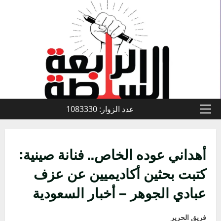
خطي
لى
لمحتوى
عدد الزوار: 1083330
القائمة
الأولية
أهداني عوده الخاص.. فنانة صينية:
كتبت بحثين أكاديميين عن عزف
عبادي الجوهر – أخبار السعودية
فريق الحرير