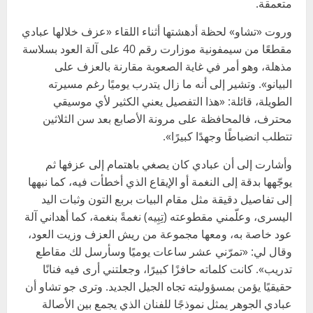
متعمقة.
وروت «تشاو» لحظة أدهشتها أثناء اللقاء «عزف خلالها عبادي
مقطعًا من سيمفونية موزارت رقم 40 على آلة العود بسلاسة
مذهلة، وهو أمر في غاية الصعوبة مقارنة بالعزف على
البيانو». وتشير إلى أنه ما زال يتدرب يوميًا رغم مسيرته
الطويلة، قائلة: «هذا التفصيل يعني الكثير لأي موسيقي
محترف، فالمحافظة على مرونة الأصابع بعد سن الثلاثين
تتطلب انضباطًا وجهدًا كبيرًا».
وأشارت إلى أن عبادي كان يصغي باهتمام إلى عزفها ثم
يوجّهها بدقة إلى النغمة أو الإيقاع الذي أخطأت فيه، كما نبهها
إلى تفاصيل دقيقة مثل مقام البيات بربع التون وثبات اليد
اليسرى، وعلّمني مقطوعته (تِبِيه) نغمةً بنغمة، كما أهداني آلة
عود خاصة به، ومعها مجموعة من ريش العزف وزيت العود،
وقال لي: «تمرّني عشر ساعات يوميًا وسأرسل لك مقاطع
تدريب». كانت كلماته حافزًا كبيرًا، وجعلتني أرى فيه فنانًا
حقيقيًا يؤمن بمسؤوليته تجاه الجيل الجديد. وترى جو تشاو أن
عبادي الجوهر يمثل نموذجًا للفنان الذي يجمع بين الأصالة