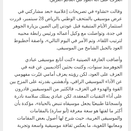
وقالت «تشاو» في تصريحات إعلامية «بعد مشاركتي في
عرض موسيقي بالمتحف الوطني بالرياض 28 سبتمبر، قررت
استثمار الأيام المتبقية قبل عودتي إلى الصين بزيارة الجوهر
في جدة، وتواصلت مع وكيل أعماله ورئيس رابطة محبيه
لترتيب اللقاء، وتم الأمر في اليوم التالي»، واصفة أخطبوط
العود بالجبل الشامخ من الموسيقى.
وأضافت العازفة الصينية «كنت أتابع موسيقى عبادي
الجوهرمنذ سنوات، وكتبت بحثين أكاديميين عن فنه في
العزف على العود، لكن رؤيته يعزف أمامي غيّرت مفهومي
عن الأداء الموسيقي الراقي، وأدهشني بقدرته على المزج بين
القوة والهدوء في العزف، فالكثير من الموسيقيين قادرون
على أداء التقنيات المعقدة، لكن عبادي يمتلك سلاسة نادرة
وانسجامًا طبيعيًا يجعل موسيقاه تنبض بالحياة»، مؤكدة بأن
أكثر ما لفتها هو سعة معرفة (أبو سارة) بالمقامات
والموسيقى العربية، حيث شرح لها أصول بعض المقامات
ومعانيها اللغوية، ما يعكس ثقافة موسيقية واسعة وتجربة