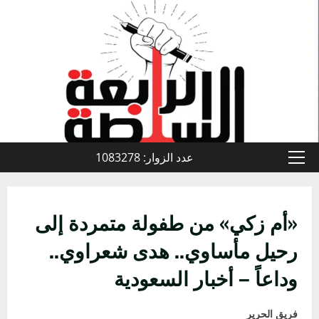
خطي
لى
لمحتوى
عدد الزوار: 1083278
القائمة
الأولية
«أم زكي» من طفولة متمردة إلى
رحيل مأساوي.. هدى شعراوي..
وداعاً – أخبار السعودية
فريق الحرير