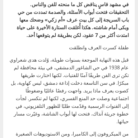
في مشهد قاسٍ يناقض كل ما منحته للفن والناس.
التحقيقات فتحت أبواب الأسئلة، والصدمة تمددت من حي
باب السريجة إلى كل بيت عرف «أم زكي» وضحك معها
وبكى أمام شاشته. هكذا أُغلقت الستارة الأخيرة على حياة
امتدت أكثر من 7 عقود، لكن بطريقة لم يتوقعها أحد.
طفلة كسرت العرف وانطلقت
قبل هذه النهاية الموجعة بسنوات طويلة، وُلدت هدى شعراوي
عام 1938 في حي الشاغور الدمشقي، في بيئة محافظة لم
تكن ترى الفن طريقًا آمنًا للفتيات. لكنها اختارت طريقها
مبكرًا. في سن التاسعة دخلت إذاعة دمشق، ليس كهاوية، بل
كصوت يعرف ماذا يريد. واجهت رفضًا عائليًا وضغوطًا
اجتماعية وصلت حد المنع القسري، لكنها لم تنكسر. لجأت
إلى القنوات الرسمية وقدّمت طلبًا للظهور التلفزيوني، في
خطوة جريئة آنذاك، فتحت لها أبواب الشاشة، وغيّرت مسار
حياتها.
من الميكروفون إلى الكاميرا، ومن الاستوديوهات الصغيرة