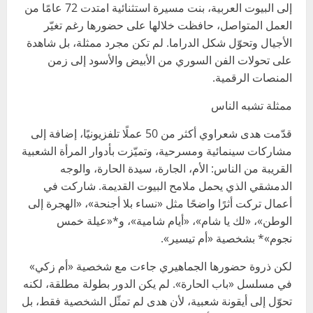
إلى البيوت العربية، بنت مسيرة استثنائية امتدت 72 عامًا من
العمل المتواصل، حافظت خلالها على حضورها رغم تغيّر
الأجيال وتحوّل شكل الدراما. لم تكن مجرد ممثلة، بل شاهدة
على تحولات الفن السوري من الأبيض والأسود إلى زمن
المنصات الرقمية.
ممثلة تشبه الناس
قدّمت هدى شعراوي أكثر من 50 عملًا تلفزيونيًا، إضافة إلى
مشاركات سينمائية ومسرحية، وتميّزت بأدوار المرأة الشعبية
القريبة من الناس: الأم، الجارة، سيدة الحارة، والوجه
الدمشقي الذي يحمل ملامح البيوت القديمة. شاركت في
أعمال تركت أثرًا واضحًا مثل «نساء بلا أجنحة»، «الهجرة إلى
الوطن»، «لك يا شام»، «أيام شامية»، و*«عيلة خمس
نجوم»* بشخصية «أم تيسير».
لكن ذروة حضورها الجماهيري جاءت مع شخصية «أم زكي»
في مسلسل «باب الحارة». لم يكن الدور بطولة مطلقة، لكنه
تحوّل إلى أيقونة شعبية، لأن هدى لم تمثّل الشخصية فقط، بل