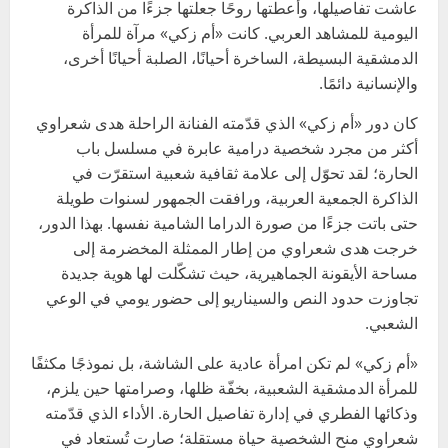
عاشت تفاصيلها، وأعطتها روحًا جعلتها جزءًا من الذاكرة
اليومية للمشاهد العربي. كانت «أم زكي» مرآة للمرأة
الدمشقية البسيطة، الساخرة أحيانًا، الصلبة أحيانًا أخرى،
والإنسانية دائمًا.
كان دور «أم زكي» الذي قدّمته الفنانة الراحلة هدى شعراوي
أكثر من مجرد شخصية درامية عابرة في مسلسل باب
الحارة؛ لقد تحوّل إلى علامة ثقافية شعبية استقرّت في
الذاكرة الجمعية العربية، ورافقت الجمهور لسنوات طويلة
حتى باتت جزءًا من صورة الدراما الشامية نفسها. بهذا الدور،
خرجت هدى شعراوي من إطار الممثلة المخضرمة إلى
مساحة الأيقونة الجماهيرية، حيث تشكّلت لها هوية جديدة
تجاوزت حدود النص والسيناريو إلى حضور يومي في الوعي
الشعبي.
«أم زكي» لم تكن امرأة عادية على الشاشة، بل نموذجًا مكثفًا
للمرأة الدمشقية الشعبية، بخفّة ظلها، وصرامتها حين يلزم،
وذكائها الفطري في إدارة تفاصيل الحارة. الأداء الذي قدّمته
شعراوي منح الشخصية حياة مستقلة؛ صارت تُستعاد في