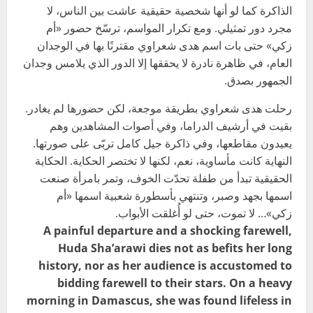
الذاكرة كما لو أنها شخصية حقيقية عاشت بين الناس، لا
مجرد دور تمثيلي. ومع تكرار المواسم، ترسّخ حضور «أم
زكي» حتى بات اسم هدى شعراوي مقترنًا بها في الوجدان
العام، في ظاهرة نادرة لا يحققها إلا الدور الذي يلامس وجدان
الجمهور بصدق.
رحلت هدى شعراوي بطريقة موجعة، لكن حضورها لم يغادر.
بقيت في أرشيف الدراما، وفي أصوات المشاهدين وهم
يعيدون مقاطعها، وفي ذاكرة جيل كامل تربّى على صورتها.
النهاية كانت مأساوية، نعم، لكنها لا تختصر الحكاية. الحكاية
الحقيقية تبدأ من طفلة تحدّت الخوف، وتمر بامرأة صنعت
اسمها بجهد وصبر، وتنتهي بأسطورة شعبية اسمها «أم
زكي»… لا تموت، حتى لو أُغلقت الأبواب.
A painful departure and a shocking farewell,
Huda Sha’arawi dies not as befits her long
history, nor as her audience is accustomed to
bidding farewell to their stars. On a heavy
morning in Damascus, she was found lifeless in