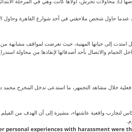
 إلى درس خصوصي.
يانو، عندما حاول شخص ملاحقتي في أحد شوارع القاهرة وحاول
 امتدت إلى حياتها المهنية، حيث تعرضت لمواقف مشابهة من 
ل الحمام والاتصال بأحد أصدقائها لإنقاذها من محاولة استدرا
شهد مواقف تحرش فعلية خلال مشاهد التجمهر، ما استدعى تدخل المخرج 
ل فني، بل انعكاس لتجارب واقعية عاشتها»، مشيرة إلى أن الهدف من
م.
her personal experiences with harassment were th