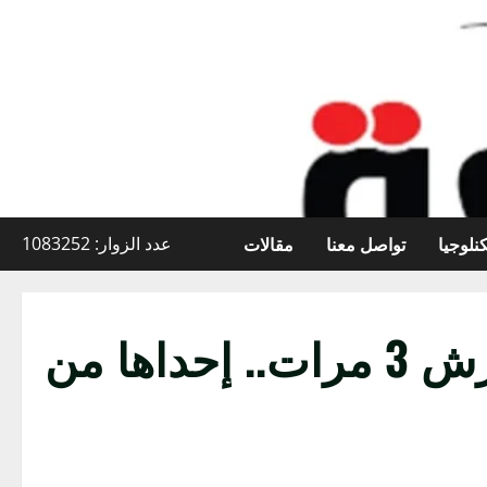
نلوجيا
تواصل معنا
مقالات
عدد الزوار: 1083252
«أفلت من بين رجليه».. فنانة مصرية: تعرضت للتحرش 3 مرات.. إحداها من