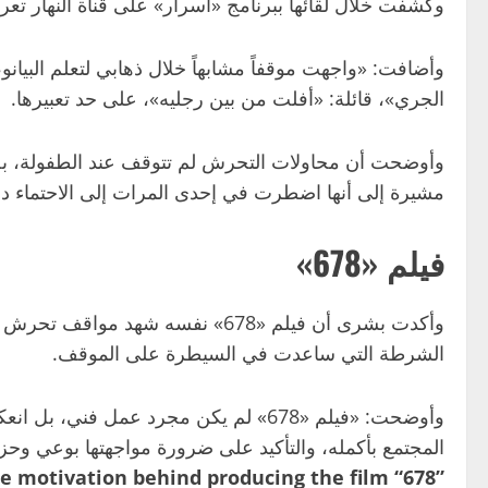
وكشفت خلال لقائها ببرنامج «أسرار» على قناة النهار تعرضها لـ3 محاولات تحرش، أولاها كانت وهي في المرحلة الابتدائية أثناء استقلالها حافلة في طريقها
وأضافت: «واجهت موقفاً مشابهاً خلال ذهابي لتعلم الب
الجري»، قائلة: «أفلت من بين رجليه»، على حد تعبيرها.
وأوضحت أن محاولات التحرش لم تتوقف عند الطفولة، بل
مشيرة إلى أنها اضطرت في إحدى المرات إلى الاحتماء داخ
فيلم «678»
وأكدت بشرى أن فيلم «678» نفسه 
الشرطة التي ساعدت في السيطرة على الموقف.
وأوضحت: «فيلم «678» لم يكن مجرد عم
المجتمع بأكمله، والتأكيد على ضرورة مواجهتها بوعي وحز
e motivation behind producing the film “678”