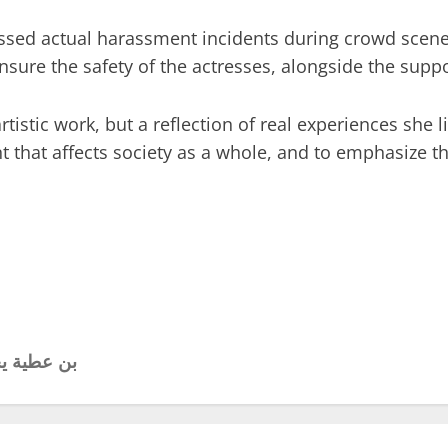
nessed actual harassment incidents during crowd sce
nsure the safety of the actresses, alongside the suppo
artistic work, but a reflection of real experiences she 
t that affects society as a whole, and to emphasize t
بن عطية يخ