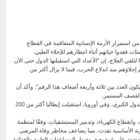
ن استمرار الأزمة الإنسانية المتفاقمة في القطاع
ت فقدوا حياتهم أثناء انتظارهم للإجلاء الطبي.
 العلاج، إن “الأعداد التي استقبلتها الدول حتى الآن
ى أن تقديرات منظمة الصحة العالمية تشير إلى أن أكثر من 8 آلاف مريض تم إجلاؤهم منذ اندلاع الحرب، فيما لا يزال أكثر من
ون العدد بين ثلاثة وأربعة أضعاف هذا الرقم”. وأكد أن
القصف المستمر.
حتى الآن، استجابت أكثر من 30 دولة لطلبات الإجلاء الطبي من غزة، لكن الاستجابة لا تزال محدودة، ولا تشمل معظم الدول الكبرى. وفي أوروبا، استقبلت إيطاليا أكثر من 200
، وانقطاع الكهرباء، وتدمير المستشفيات. وفقًا لمنظمة
 من نصف المستشفيات في القطاع من توقف جزئي أو كامل، كما أن أكثر من 70% من الأدوية الأساسية نفدت، مما يضاعف مخاطر وفاة المرضى
 مشدد على غزة يعيق وصول المساعدات الطبية والغذائية