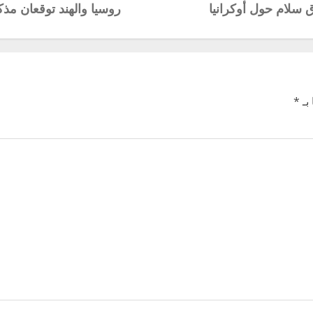
ق سلام حول أوكرانيا
روسيا والهند توقعان مذك
بـ
*