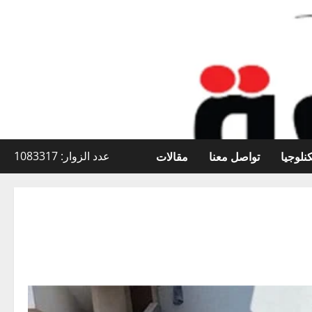
نلوجيا
تواصل معنا
مقالات
عدد الزوار: 1083317