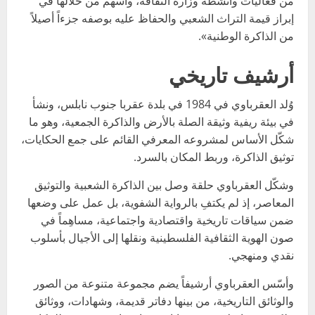
من فعاليات وأنشطة وزارة الثقافة، وأسهم من خلالها في
إبراز قيمة التراث الشعبي والحفاظ عليه بوصفه جزءاً أصيلاً
من الذاكرة الوطنية».
أرشيف تاريخي
وُلد العقرباوي في 1984 في بلدة عقربا جنوب نابلس، ونشأ
في بيئة ريفية وثيقة الصلة بالأرض والذاكرة الجمعية، وهو ما
شكّل الأساس لمشروعه المعرفي القائم على جمع الحكايات،
توثيق الذاكرة، وربط المكان بالسرد.
وشكّل العقرباوي حلقة وصل بين الذاكرة الشعبية والتوثيق
المعاصر، إذ لم يكتفِ بالرواية الشفوية، بل عمل على وضعها
ضمن سياقات تاريخية واقتصادية واجتماعية، مساهِماً في
صون الهوية الثقافية الفلسطينية ونقلها إلى الأجيال بأسلوب
نقدي ومنهجي.
وأسّس العقرباوي أرشيفاً يضم مجموعة متنوعة من الصور
والوثائق التاريخية، من بينها دفاتر قديمة، وشهادات، ووثائق