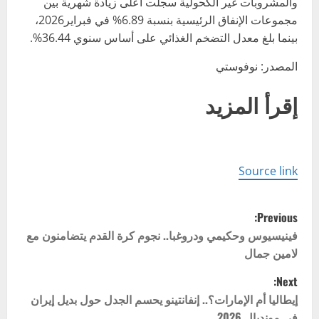
والمشروبات غير الكحولية سجلت أعلى زيادة شهرية بين
مجموعات الإنفاق الرئيسية بنسبة 6.89% في فبراير2026،
بينما بلغ معدل التضخم الغذائي على أساس سنوي 36.44%.
المصدر: نوفوستي
إقرأ المزيد
Source link
P
Previous:
o
فينيسيوس وحكيمي ودروغبا.. نجوم كرة القدم يتضامنون مع
لامين جمال
s
Next:
t
إيطاليا أم الإمارات؟.. إنفانتينو يحسم الجدل حول بديل إيران
في مونديال 2026