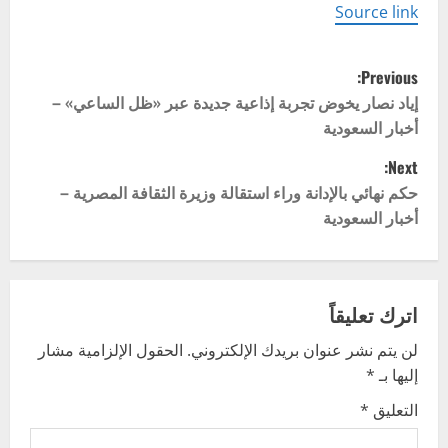
Source link
P
Previous:
o
إياد نصار يخوض تجربة إذاعية جديدة عبر «ظل الساعي» –
أخبار السعودية
s
Next:
t
حكم نهائي بالإدانة وراء استقالة وزيرة الثقافة المصرية –
أخبار السعودية
n
a
v
اترك تعليقاً
لن يتم نشر عنوان بريدك الإلكتروني.
الحقول الإلزامية مشار
i
إليها بـ
*
g
التعليق
*
a