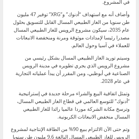
في المشروع.
وأضاف أنه مع استهداف “أدنوك” و”XRG” توفير 47 مليون
طن سنويا من الغاز الطبيعي المسال القابل للتسويق بحلول
عام 2035، سيكون مشروع الرويس للغاز الطبيعي المسال
مصدرا رئيسا لإمدادات موثوقة ومرنة ومنخفضة الانبعاثات
للعملاء في آسيا وحول العالم.
وسيتم توريد الغاز الطبيعي المسال بشكل رئيسي من
مشروع الرويس الذي يجري تطويره في مدينة الرويس
الصناعية في أبوظبي، ومن المقرر أن يبدأ عملياته التجارية
في عام 2028.
وتمثل اتفاقية البيع والشراء مرحلة جديدة في إستراتيجية
“أدنوك” للتوسع العالمي في قطاع الغاز الطبيعي المسال،
وترسخ مكانة الشركة موردا عالميا رائدا للغاز الطبيعي
المسال منخفض الانبعاثات الكربونية.
وتم حتى الآن الالتزام ببيع 90% من الطاقة الإنتاجية لمشروع
الرويس للغاز الطبيعي المسال البالغة 9.6 مليون طن سنويا