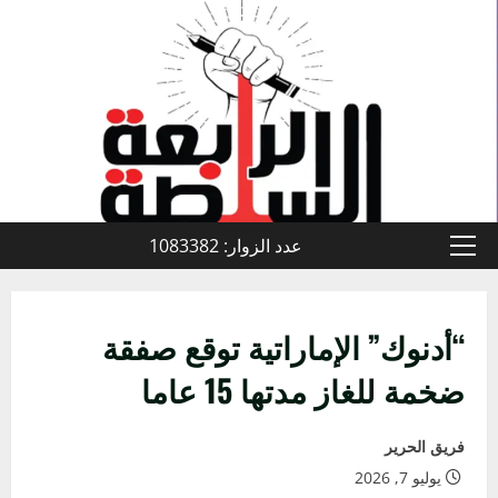
خطي
لى
لمحتوى
عدد الزوار: 1083382
القائمة
الأولية
“أدنوك” الإماراتية توقع صفقة
ضخمة للغاز مدتها 15 عاما
فريق الحرير
يوليو 7, 2026