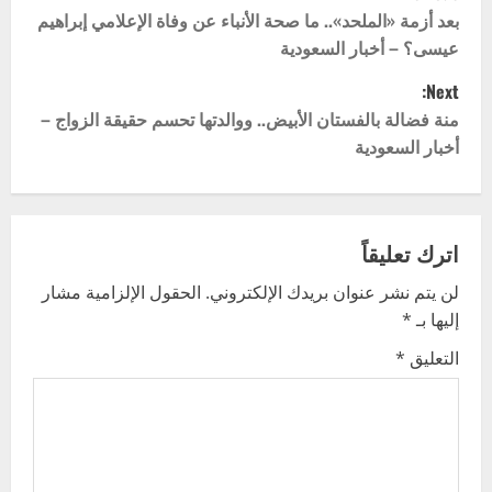
o
بعد أزمة «الملحد».. ما صحة الأنباء عن وفاة الإعلامي إبراهيم
عيسى؟ – أخبار السعودية
s
Next:
t
منة فضالة بالفستان الأبيض.. ووالدتها تحسم حقيقة الزواج –
أخبار السعودية
n
a
v
اترك تعليقاً
لن يتم نشر عنوان بريدك الإلكتروني.
الحقول الإلزامية مشار
i
إليها بـ
*
g
التعليق
*
a
t
i