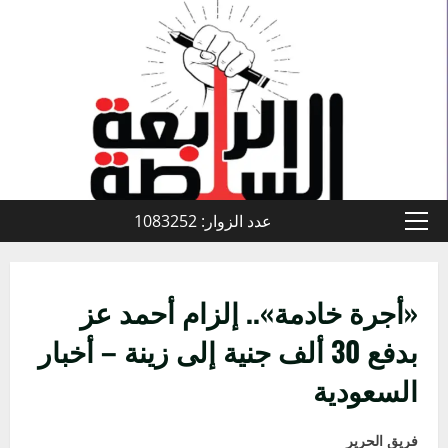
خطي
لى
لمحتوى
عدد الزوار: 1083252
القائمة
الأولية
«أجرة خادمة».. إلزام أحمد عز
بدفع 30 ألف جنية إلى زينة – أخبار
السعودية
فريق الحرير