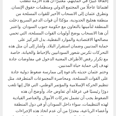
إخفاقًا كبيرًا في حمايتهم، معتبرًا أن هذه الأزمة تتطلب
اهتمامًا عاجلًا من المجتمع الدولي ومنظمات حقوق الإنسان.
وتطرق عثمان إلى الانسحاب الأخير للقوات المسلحة من
منطقة هجليج الحدودية، مؤكدًا أن قوات الدعم السريع دخلت
المنطقة لتأمينها بالتعاون مع حكومة جنوب السودان. واعتبر
أن هذا الانسحاب يوضح أولويات القوات المسلحة، التي تحمي
مصالحها الاقتصادية والموارد النفطية، بدل التركيز على
حماية المدنيين وضمان استقرار البلاد. وأشار إلى أن مثل هذه
التحركات تكرس شعور السودانيين بالإحباط والخيانة، خاصة
مع تكرار رفض الأطراف المعنية الدخول في مفاوضات جادة
تهدف إلى حماية حياة المدنيين.
وختم عثمان حديثه بالدعوة إلى ممارسة ضغوط دولية جادة
على القوات المسلحة، ومحاصرة المجموعات المتطرفة، مثل
تنظيم الحركة الإسلامية والمؤتمر الوطني، التي قال إنها تلعب
دورًا رئيسيًا في عرقلة أي تفاوض جاد. وأوضح أن هذه
الضغوط يجب أن تشمل تحركات الأموال والعناصر القيادية
لهذه التنظيمات، سواء داخل السودان أو في دول المنطقة
وأعضاء الرباعية، محذرًا من أن عدم اتخاذ هذه الإجراءات