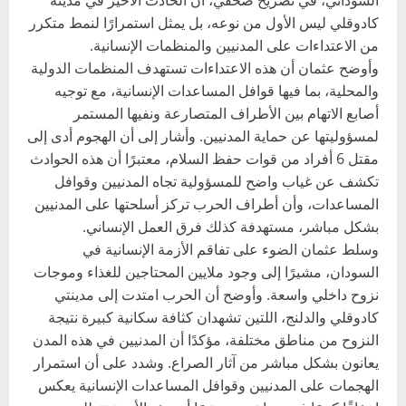
السوداني، في تصريح صحفي، أن الحادث الأخير في مدينة
كادوقلي ليس الأول من نوعه، بل يمثل استمرارًا لنمط متكرر
من الاعتداءات على المدنيين والمنظمات الإنسانية.
وأوضح عثمان أن هذه الاعتداءات تستهدف المنظمات الدولية
والمحلية، بما فيها قوافل المساعدات الإنسانية، مع توجيه
أصابع الاتهام بين الأطراف المتصارعة ونفيها المستمر
لمسؤوليتها عن حماية المدنيين. وأشار إلى أن الهجوم أدى إلى
مقتل 6 أفراد من قوات حفظ السلام، معتبرًا أن هذه الحوادث
تكشف عن غياب واضح للمسؤولية تجاه المدنيين وقوافل
المساعدات، وأن أطراف الحرب تركز أسلحتها على المدنيين
بشكل مباشر، مستهدفة كذلك فرق العمل الإنساني.
وسلط عثمان الضوء على تفاقم الأزمة الإنسانية في
السودان، مشيرًا إلى وجود ملايين المحتاجين للغذاء وموجات
نزوح داخلي واسعة. وأوضح أن الحرب امتدت إلى مدينتي
كادوقلي والدلنج، اللتين تشهدان كثافة سكانية كبيرة نتيجة
النزوح من مناطق مختلفة، مؤكدًا أن المدنيين في هذه المدن
يعانون بشكل مباشر من آثار الصراع. وشدد على أن استمرار
الهجمات على المدنيين وقوافل المساعدات الإنسانية يعكس