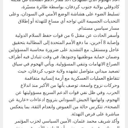
كادوقلي بولاية جنوب كردفان، بواسطة طائرة مسيّرة،
تسليط الضوء على هشاشة الوضع الأمني في السودان، وعلى
التحديات الجسيمة التي تواجه أي مساعٍ للتهدئة أو إطلاق
مسار سياسي مستدام.
وأسفر الحادث عن مقتل 6 من قوات حفظ السلام الدولية
وإصابة 8 آخرين، ما دفع الأمم المتحدة إلى المطالبة بتحقيق
عاجل ومستقل، مع التشديد على ضرورة محاسبة المسؤولين
وضمان حماية موظفيها وجنودها، في وقت تتبادل فيه أطراف
الصراع الاتهامات وتنفي المسؤولية. ويأتي الهجوم في سياق
تصعيد ميداني متواصل تشهده ولاية جنوب كردفان، حيث
تتقاطع العمليات العسكرية مع أزمة إنسانية متفاقمة
وحركات نزوح واسعة، توصف بأنها من الأكبر منذ اندلاع
الحرب. وفي ظل نفي قوات الدعم السريع مسؤوليتها عن
الهجوم، واتهامها الجيش السوداني بترويج ادعاءات «عارية عن
الصحة»، تتكرس حالة من الغموض وانعدام الثقة، بما ينعكس
مباشرة على فرص التهدئة.
وأكد شريف محمد عثمان، الأمين السياسي لحزب المؤتمر