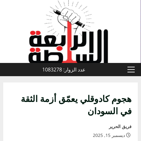
خطي
لى
لمحتوى
عدد الزوار: 1083278
القائمة
الأولية
هجوم كادوقلي يعمّق أزمة الثقة
في السودان
فريق الحرير
ديسمبر 15, 2025