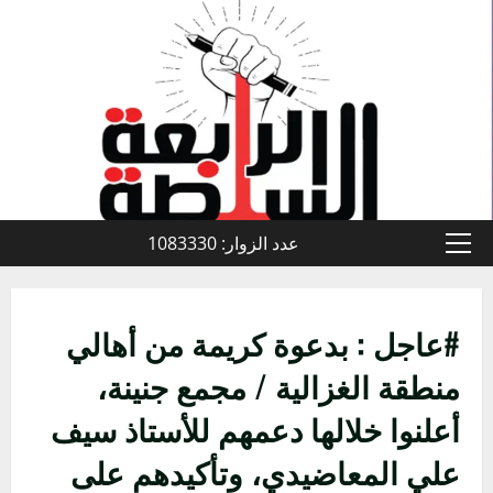
خطي
لى
لمحتوى
عدد الزوار: 1083330
القائمة
الأولية
#عاجل : بدعوة كريمة من أهالي
منطقة الغزالية / مجمع جنينة،
أعلنوا خلالها دعمهم للأستاذ سيف
علي المعاضيدي، وتأكيدهم على