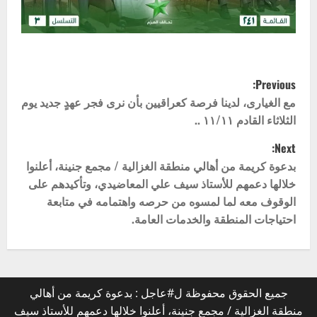
P
Previous:
o
مع الغيارى، لدينا فرصة كعراقيين بأن نرى فجر عهدٍ جديد يوم
الثلاثاء القادم ١١/١١ ..
s
Next:
t
بدعوة كريمة من أهالي منطقة الغزالية / مجمع جنينة، أعلنوا
خلالها دعمهم للأستاذ سيف علي المعاضيدي، وتأكيدهم على
n
الوقوف معه لما لمسوه من حرصه واهتمامه في متابعة
احتياجات المنطقة والخدمات العامة.
a
v
i
جميع الحقوق محفوظة ل#عاجل : بدعوة كريمة من أهالي
g
منطقة الغزالية / مجمع جنينة، أعلنوا خلالها دعمهم للأستاذ سيف