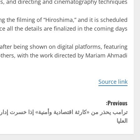
ns, and directing and cinematography techniques.
g the filming of “Hiroshima,” and it is scheduled
all the details are finalized in the coming days.
after being shown on digital platforms, featuring
others, with the work directed by Mariam Ahmadi.
Source link
P
Previous:
ترامب يحذر من «كارثة اقتصادية وأمنية» إذا خسرت إدار
o
العليا
s