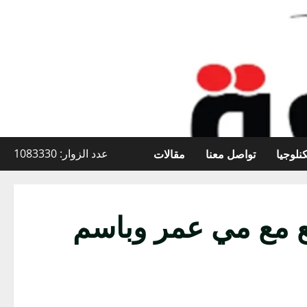
نلوجيا
تواصل معنا
مقالات
عدد الزوار: 1083330
مع مع مي عمر وباسم