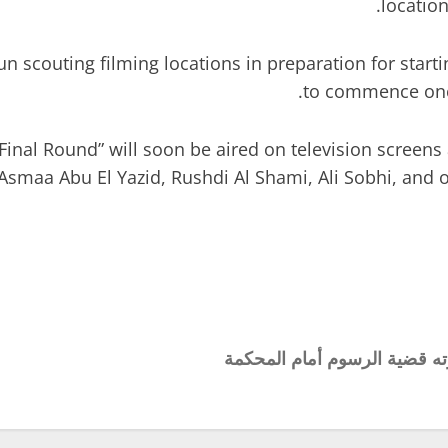
locatio
scouting filming locations in preparation for startin
to commence once 
inal Round” will soon be aired on television screens 
 Asmaa Abu El Yazid, Rushdi Al Shami, Ali Sobhi, and 
ته قضية الرسوم أمام المحكمة