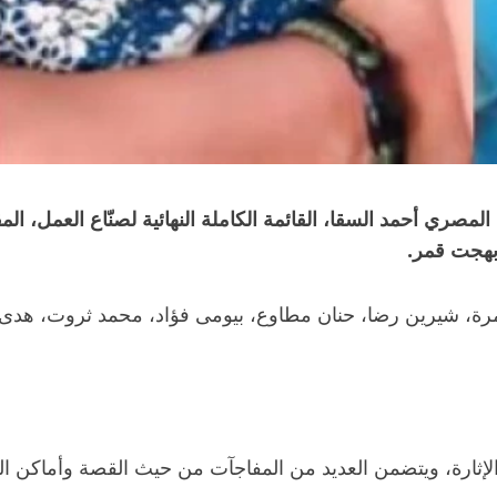
صري أحمد السقا، القائمة الكاملة النهائية لصنّاع العمل، المق
بهجت قمر.
سمرة، شيرين رضا، حنان مطاوع، بيومى فؤاد، محمد ثروت، هد
ثارة، ويتضمن العديد من المفاجآت من حيث القصة وأماكن التص