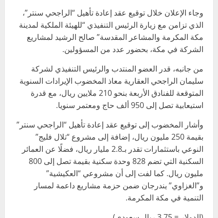
وجاء الإعلان خلال توقيع عقد إعادة تأهيل “الراجحي سنتر”،
الذي تزامن مع زيارة الرئيس التنفيذي “للهيئة الملكية لمدينة
مكة المكرمة والمشاعر المقدسة” صالح الرشيد لمشاريع
الشركة في مكة، بحضور عدد من المسؤولين.
من جانبه، قدر العضو المنتدب والرئيس التنفيذي لشركة
سليمان الراجحي العقارية معاذ المخضوب الإيرادات السنوية
المتوقعة للفنادق الأربعة بنحو 210 ملايين ريال، مع قدرة
استيعابية تصل إلى 950 ألف حاج ومعتمر سنويا.
وأشار المخضوب إلى توقيع عقد إعادة تأهيل “الراجحي سنتر”
بقيمة 250 مليون ريال، إضافة إلى مشروع “تلال فليج”
النوعي باستثمارات تقدر بـ2.8 مليار ريال، فضلًا عن العمائر
السكنية التي تضم 828 وحدة سكنية بقيمة تصل إلى 800
مليون ريال. كما لفت إلى أن مشروعي “العكيشية”
و”الغزاوي” يندرجان ضمن حزمة مشاريع داعمة لمسار
التنمية في مكة المكرمة.
(الدولار = 3.75 ريال سعودي)