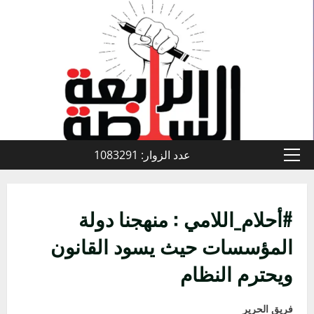
خطي
لى
لمحتوى
عدد الزوار: 1083291
القائمة
الأولية
#أحلام_اللامي : منهجنا دولة
المؤسسات حيث يسود القانون
ويحترم النظام
فريق الحرير